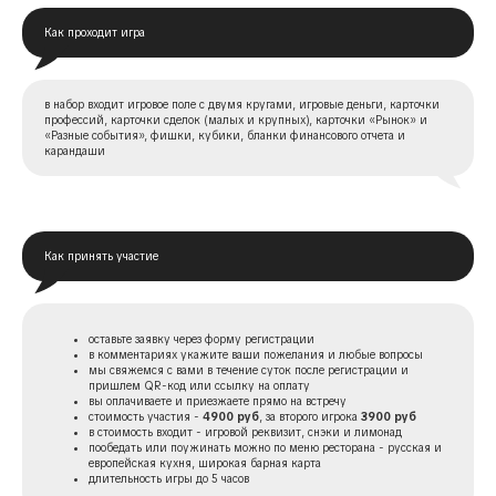
Как проходит игра
в набор входит игровое поле с двумя кругами, игровые деньги, карточки
профессий, карточки сделок (малых и крупных), карточки «Рынок» и
«Разные события», фишки, кубики, бланки финансового отчета и
карандаши
Как принять участие
оставьте заявку через форму регистрации
в комментариях укажите ваши пожелания и любые вопросы
мы свяжемся с вами в течение суток после регистрации и
пришлем QR-код или ссылку на оплату
вы оплачиваете и приезжаете прямо на встречу
стоимость участия -
4900 руб
, за второго игрока
3900 руб
в стоимость входит - игровой реквизит, снэки и лимонад
пообедать или поужинать можно по меню ресторана - русская и
европейская кухня, широкая барная карта
длительность игры до 5 часов