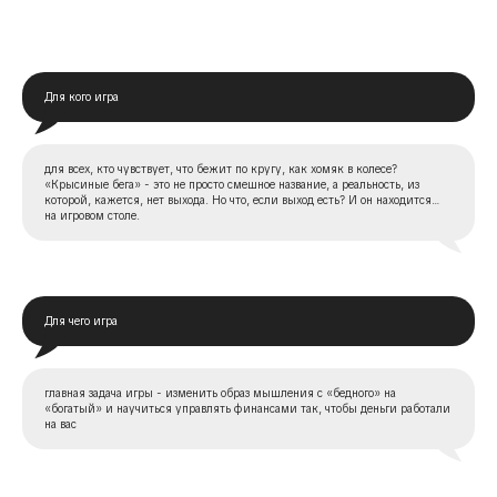
Для кого игра
для всех, кто чувствует, что бежит по кругу, как хомяк в колесе?
«Крысиные бега» - это не просто смешное название, а реальность, из
которой, кажется, нет выхода. Но что, если выход есть? И он находится…
на игровом столе.
Для чего игра
главная задача игры - изменить образ мышления с «бедного» на
«богатый» и научиться управлять финансами так, чтобы деньги работали
на вас